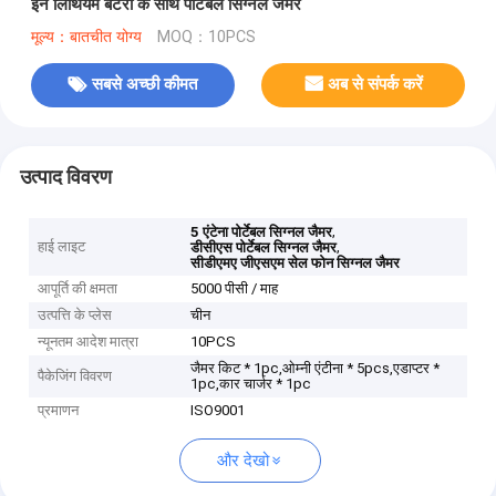
इन लिथियम बैटरी के साथ पोर्टेबल सिग्नल जैमर
मूल्य：बातचीत योग्य
MOQ：10PCS
सबसे अच्छी कीमत
अब से संपर्क करें
उत्पाद विवरण
,
5 एंटेना पोर्टेबल सिग्नल जैमर
हाई लाइट
,
डीसीएस पोर्टेबल सिग्नल जैमर
सीडीएमए जीएसएम सेल फोन सिग्नल जैमर
आपूर्ति की क्षमता
5000 पीसी / माह
उत्पत्ति के प्लेस
चीन
न्यूनतम आदेश मात्रा
10PCS
जैमर किट * 1pc,ओम्नी एंटीना * 5pcs,एडाप्टर *
पैकेजिंग विवरण
1pc,कार चार्जर * 1pc
प्रमाणन
ISO9001
और देखो