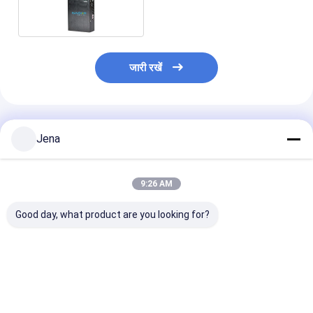
इन लिथियम बैटरी के साथ पोर्टेबल
सिग्नल जैमर
जारी रखें
अनुशंसित उत्पाद
Jena
9:26 AM
Good day, what product are you looking for?
12 चैनल 20W पावर 2 घंटे
12 बैंड 20W हैंडहेल्ड सिग्नल
21W आउटपुट पावर प
बैटरी पोर्टेबल वाईफाई जैमर
जैमर 20m रेडियस के साथ
सिग्नल जैमर 30 मीट
सेल फोन जीपीएस सिग्नल
2G 3G 4G 5G वाईफाई
रेंज और जीपीएस वा
ब्लॉकर के लिए
जीपीएस लो जैक वीएचएफ
ब्लूटूथ ब्लॉकिंग के 
यूएचएफ के लिए
एंटेना के साथ
सबसे अच्छी कीमत
सबसे अच्छी कीमत
सबसे अच्छी 