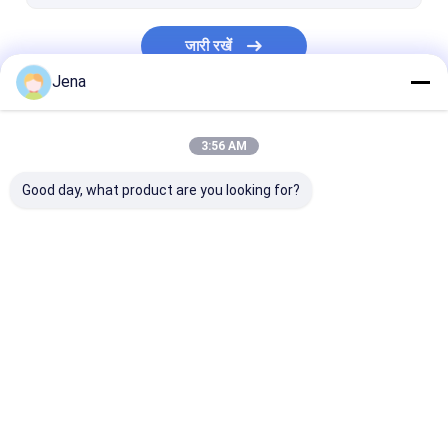
कार रिमोट सिग्नल जैमर
जारी रखें
5G सिग्नल जामर ब्लॉकर
Jena
मोबाइल सिग्नल बूस्टर
हमारी श्रेणियाँ
3:56 AM
Good day, what product are you looking for?
मोबाइल फोन सिग्नल जैमर
सेल फोन सिग्नल जैमर
ड्रोन विरोधी जामर म
होम
हमारे बारे में
हमसे संपर्क करें
Desktop Site
साइटमैप
गोपनीयता नीति