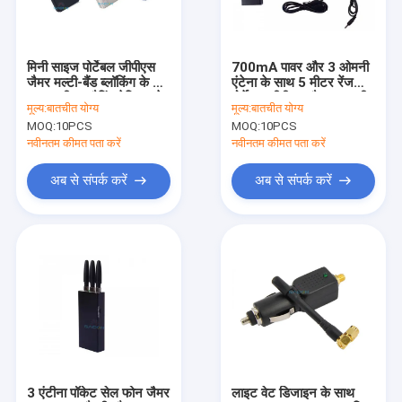
वीआर शो
हमारे बारे में
मिनी साइज पोर्टेबल जीपीएस
700mA पावर और 3 ओमनी
जैमर मल्टी-बैंड ब्लॉकिंग के लिए
एंटेना के साथ 5 मीटर रेंज
फ़ैक्टरी टूर
1-10 मीटर जैमिंग रेडियस के
पोर्टेबल जीपीएस जैमर प्रभावी
मूल्य:
बातचीत योग्य
मूल्य:
बातचीत योग्य
साथ
सिग्नल ब्लॉकिंग के लिए
MOQ:
10PCS
MOQ:
10PCS
गुणवत्ता नियंत्रण
नवीनतम कीमत पता करें
नवीनतम कीमत पता करें
हमसे संपर्क करें
अब से संपर्क करें
अब से संपर्क करें
समाचार
मामले
मोबाइल फोन सिग्नल जैमर
सेल फोन सिग्नल जैमर
3 एंटीना पॉकेट सेल फोन जैमर
लाइट वेट डिजाइन के साथ