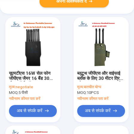
अपनी आवश्यकता दें
यूएमटीएस 16W सेल फोन
ब्लूटूथ जीपीएस और वाईफाई
जीपीएस जैमर 16 बैंड 30
ब्लॉक के लिए 30 मीटर त्रिज्या
मीटर वॉकी टॉक कार
और 54W आउटपुट पावर के
मूल्य:
negotiate
मूल्य:
बातचीत योग्य
साथ 6 बैंड सिग्नल जैमर
MOQ:
5 पीसी
MOQ:
10PCS
नवीनतम कीमत पता करें
नवीनतम कीमत पता करें
अब से संपर्क करें
अब से संपर्क करें