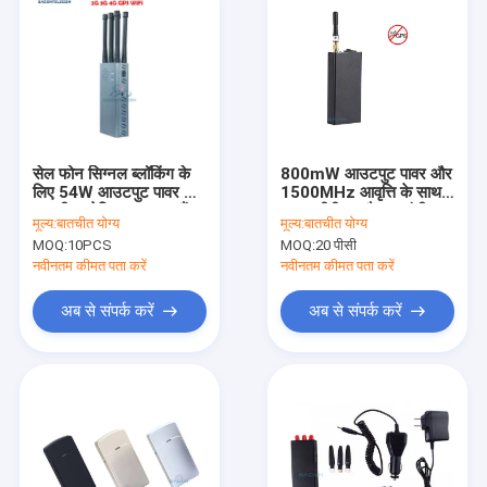
सेल फोन सिग्नल ब्लॉकिंग के
800mW आउटपुट पावर और
लिए 54W आउटपुट पावर और
1500MHz आवृत्ति के साथ
30 मीटर रेडियस वाला 6 बैंड
वाहन जीपीएस जैमर - एंटी
मूल्य:
बातचीत योग्य
मूल्य:
बातचीत योग्य
जीपीएस जैमर ब्लॉकर
ट्रैकिंग के लिए हल्के वजन
MOQ:
10PCS
MOQ:
20 पीसी
250 ग्राम
नवीनतम कीमत पता करें
नवीनतम कीमत पता करें
अब से संपर्क करें
अब से संपर्क करें
घर
उत्पादों
वीडियो