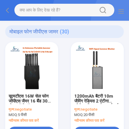
मोबाइल फोन जीपीएस जामर
(30)
यूएमटीएस 16W सेल फोन
1200mAh बैटरी 10m
जीपीएस जैमर 16 बैंड 30
जैमिंग रेडियस 2 एंटीना
मीटर वॉकी टॉक कार
जीपीएस सिग्नल जैमर वाईफाई
मूल्य:
negotiate
मूल्य:
negotiate
जीपीएस ब्लॉकर पोर्टेबल सिग्नल
MOQ:
5 पीसी
MOQ:
20 पीसी
जैमिंग डिवाइस
नवीनतम कीमत पता करें
नवीनतम कीमत पता करें