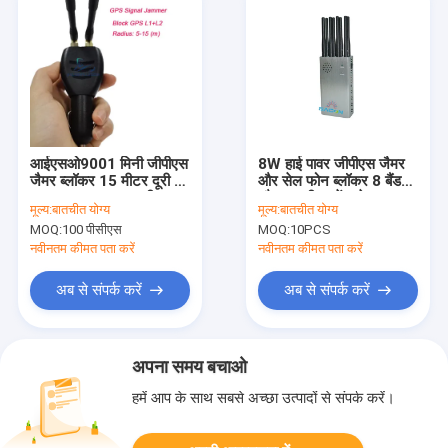
आईएसओ9001 मिनी जीपीएस
8W हाई पावर जीपीएस जैमर
जैमर ब्लॉकर 15 मीटर दूरी के
और सेल फोन ब्लॉकर 8 बैंड
साथ कार लाइटर 12 वी-24
और 30 मीटर रेंज के साथ
मूल्य:
बातचीत योग्य
मूल्य:
बातचीत योग्य
डीसी के लिए ओमनी एंटीना
MOQ:
100 पीसीएस
MOQ:
10PCS
लाइट वेट
नवीनतम कीमत पता करें
नवीनतम कीमत पता करें
अब से संपर्क करें
अब से संपर्क करें
अपना समय बचाओ
हमें आप के साथ सबसे अच्छा उत्पादों से संपर्क करें।