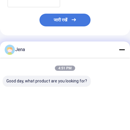
जारी रखें
अनुशंसित उत्पाद
Jena
4:51 PM
Good day, what product are you looking for?
28 चैनल 28W पूर्ण बैंड
सम्मेलन कक्षों और परीक्षा कक्षों
18W पावर मोबाइल 
वायरलेस सिग्नल ब्लॉक के
के लिए अच्छी शीतलन प्रणाली
सिग्नल जैमर 3 कूलि
लिए 27 एंटेना के साथ पोर्टेबल
के साथ 30 वाट 12 बैंड
और 40 मीटर रेंज क
सिग्नल जैमर
मोबाइल फोन सिग्नल जैमर
सबसे अच्छी कीमत
सबसे अच्छी कीमत
सबसे अच्छी 