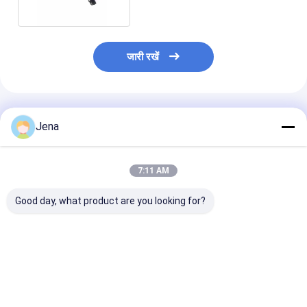
जारी रखें
अनुशंसित उत्पाद
Jena
7:11 AM
Good day, what product are you looking for?
10 किमी लंबी दूरी की
IP55 वाटरप्रूफ ड्रोन
1.5 किमी जैमिंग रें
दिशात्मक ड्रोन जैमर IP66
सिग्नल जैमर 1.5 किमी जैमिंग
बिल्ट-इन बैटरी के 
वाटरप्रूफ एंटी यूएवी सिस्टम
त्रिज्या और अंतर्निहित बैटरी के
वाटरप्रूफ यूएवी ड्र
साथ
सबसे अच्छी कीमत
सबसे अच्छी कीमत
सबसे अच्छी 