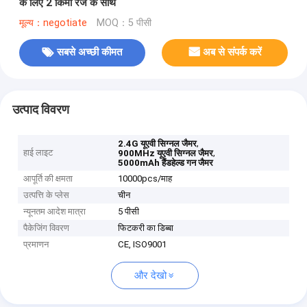
के लिए 2 किमी रेंज के साथ
मूल्य：negotiate
MOQ：5 पीसी
सबसे अच्छी कीमत
अब से संपर्क करें
उत्पाद विवरण
,
2.4G यूएवी सिग्नल जैमर
हाई लाइट
,
900MHz यूएवी सिग्नल जैमर
5000mAh हैंडहेल्ड गन जैमर
आपूर्ति की क्षमता
10000pcs/माह
उत्पत्ति के प्लेस
चीन
न्यूनतम आदेश मात्रा
5 पीसी
पैकेजिंग विवरण
फिटकरी का डिब्बा
प्रमाणन
CE, ISO9001
और देखो