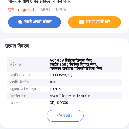
चार्जर के साथ 8 बैंड हैंडहेल्ड सिग्नल जैमर
मूल्य：negotiate
MOQ：10PCS
सबसे अच्छी कीमत
अब से संपर्क करें
उत्पाद विवरण
,
AC100V हैंडहेल्ड सिग्नल जैमर
हाई लाइट
,
एलटीई 2600 हैंडहेल्ड सिग्नल जैमर
जीएसएम डीसीएस वाईफाई जीपीएस जैमर
आपूर्ति की क्षमता
10000pcs/माह
उत्पत्ति के प्लेस
चीन
न्यूनतम आदेश मात्रा
10PCS
पैकेजिंग विवरण
तटस्थ पैकिंग गत्ते का डिब्बा बॉक्स
प्रमाणन
CE, ISO9001
और देखो