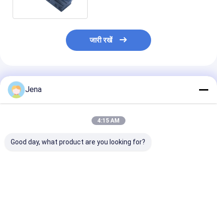
जारी रखें
अनुशंसित उत्पाद
Jena
4:15 AM
Good day, what product are you looking for?
सेल फोन और वायरलेस
20W आउटपुट पावर 2.4G
8.4W 12 एंटीना मो
सिग्नल ब्लॉक के लिए 50
5.8G सिग्नल जैमर 8
फोन और मोबाइल सि
मीटर रेंज के साथ 30W हाई
ओमनी-डायरेक्शनल एंटेना और
ब्लॉक के लिए 20 मी
पावर 12 बैंड सिग्नल जैमर
40m जैमिंग रेंज के साथ
सुरक्षा त्रिज्या के साथ
सिग्नल जैमर
सबसे अच्छी कीमत
सबसे अच्छी कीमत
सबसे अच्छी 