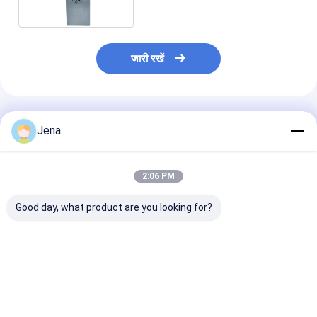
जारी रखें
अनुशंसित उत्पाद
Jena
2:06 PM
Good day, what product are you looking for?
12 चैनल 20W पावर 2 घंटे
12 बैंड 20W हैंडहेल्ड सिग्नल
21W आउटपुट पावर प
बैटरी पोर्टेबल वाईफाई जैमर
जैमर 20m रेडियस के साथ
सिग्नल जैमर 30 मीट
सेल फोन जीपीएस सिग्नल
2G 3G 4G 5G वाईफाई
रेंज और जीपीएस वा
ब्लॉकर के लिए
जीपीएस लो जैक वीएचएफ
ब्लूटूथ ब्लॉकिंग के 
यूएचएफ के लिए
एंटेना के साथ
सबसे अच्छी कीमत
सबसे अच्छी कीमत
सबसे अच्छी 