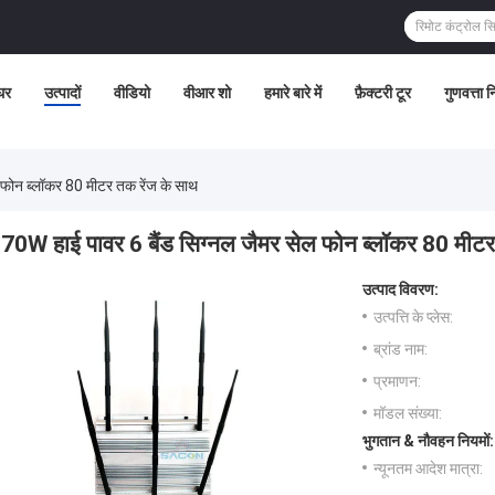
घर
उत्पादों
वीडियो
वीआर शो
हमारे बारे में
फ़ैक्टरी टूर
गुणवत्ता 
 फोन ब्लॉकर 80 मीटर तक रेंज के साथ
70W हाई पावर 6 बैंड सिग्नल जैमर सेल फोन ब्लॉकर 80 मीटर
उत्पाद विवरण:
उत्पत्ति के प्लेस:
ब्रांड नाम:
प्रमाणन:
मॉडल संख्या:
भुगतान & नौवहन नियमों:
न्यूनतम आदेश मात्रा: