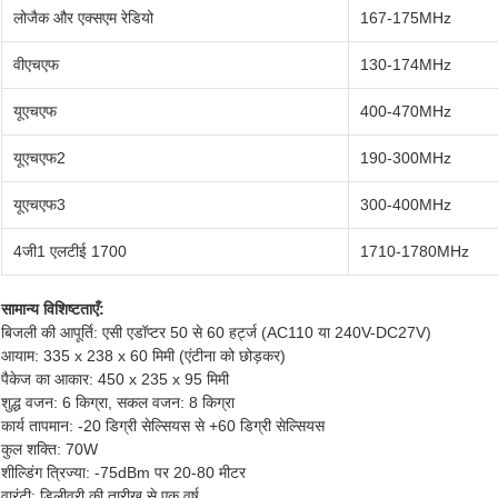
लोजैक और एक्सएम रेडियो
167-175MHz
वीएचएफ
130-174MHz
यूएचएफ
400-470MHz
यूएचएफ2
190-300MHz
यूएचएफ3
300-400MHz
4जी1 एलटीई 1700
1710-1780MHz
सामान्य विशिष्टताएँ:
बिजली की आपूर्ति: एसी एडॉप्टर 50 से 60 हर्ट्ज (AC110 या 240V-DC27V)
आयाम: 335 x 238 x 60 मिमी (एंटीना को छोड़कर)
पैकेज का आकार: 450 x 235 x 95 मिमी
शुद्ध वजन: 6 किग्रा, सकल वजन: 8 किग्रा
कार्य तापमान: -20 डिग्री सेल्सियस से +60 डिग्री सेल्सियस
कुल शक्ति: 70W
शील्डिंग त्रिज्या: -75dBm पर 20-80 मीटर
वारंटी: डिलीवरी की तारीख से एक वर्ष