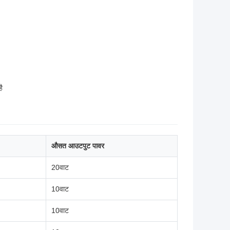
ै
औसत आउटपुट पावर
20वाट
10वाट
10वाट