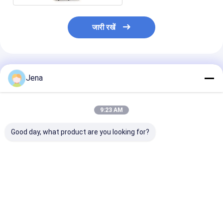
जारी रखें
अनुशंसित उत्पाद
Jena
9:23 AM
Good day, what product are you looking for?
30W आउटपुट पावर 12
जेल के लिए निगरानी
24 घंटे काम करने व
चैनल वायरलेस सिग्नल जैमर
सॉफ्टवेयर के साथ IP65
सेल फोन जैमर 6 एंट
कार अडैप्टर डिज़ाइन के साथ
वाटरप्रूफ 400W हाई पावर
90W पावर के साथ सु
जेल सेल फोन ब्लॉकिंग के लिए
सेल फोन जैमर
सुविधाओं के लिए
सबसे अच्छी कीमत
सबसे अच्छी कीमत
सबसे अच्छी 