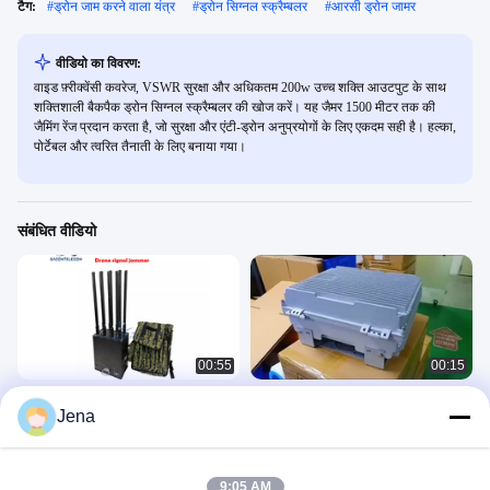
टैग:
#
ड्रोन जाम करने वाला यंत्र
#
ड्रोन सिग्नल स्क्रैम्बलर
#
आरसी ड्रोन जामर
वीडियो का विवरण:
वाइड फ़्रीक्वेंसी कवरेज, VSWR सुरक्षा और अधिकतम 200w उच्च शक्ति आउटपुट के साथ
शक्तिशाली बैकपैक ड्रोन सिग्नल स्क्रैम्बलर की खोज करें। यह जैमर 1500 मीटर तक की
जैमिंग रेंज प्रदान करता है, जो सुरक्षा और एंटी-ड्रोन अनुप्रयोगों के लिए एकदम सही है। हल्का,
पोर्टेबल और त्वरित तैनाती के लिए बनाया गया।
संबंधित वीडियो
00:55
00:15
8 बैंड 400w पावर मैन पैक ड्रोन सिग्नल जैमर
वाटरप्रूफ आउटडोर ड्रोन सिग्नल जैमर 6-8
Jena
धातु मामले बैग बैकपैक यूएवी ड्रोन जैमर
चैनल 30W/बैंड 1-3km दूरी
Mobile Phone Jammer
Mobile Phone Jammer
December 04, 2024
November 27, 2024
9:05 AM